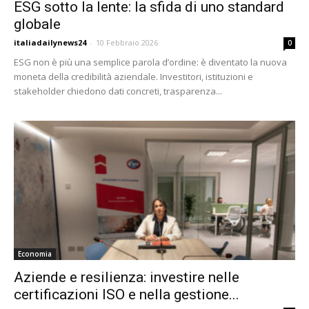
ESG sotto la lente: la sfida di uno standard
24
globale
italiadailynews24
-
10 Febbraio 2026
0
ESG non è più una semplice parola d’ordine: è diventato la nuova
moneta della credibilità aziendale. Investitori, istituzioni e
stakeholder chiedono dati concreti, trasparenza...
Economia
Aziende e resilienza: investire nelle
certificazioni ISO e nella gestione...