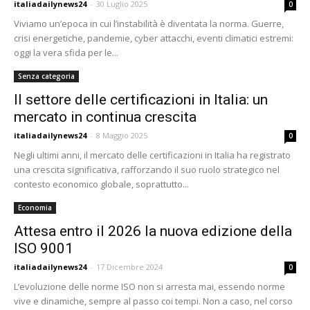
italiadailynews24
-
30 Luglio 2025
0
Viviamo un’epoca in cui l’instabilità è diventata la norma. Guerre,
crisi energetiche, pandemie, cyber attacchi, eventi climatici estremi:
oggi la vera sfida per le...
Senza categoria
Il settore delle certificazioni in Italia: un
mercato in continua crescita
italiadailynews24
-
8 Maggio 2025
0
Negli ultimi anni, il mercato delle certificazioni in Italia ha registrato
una crescita significativa, rafforzando il suo ruolo strategico nel
contesto economico globale, soprattutto...
Economia
Attesa entro il 2026 la nuova edizione della
ISO 9001
italiadailynews24
-
17 Dicembre 2024
0
L’evoluzione delle norme ISO non si arresta mai, essendo norme
vive e dinamiche, sempre al passo coi tempi. Non a caso, nel corso