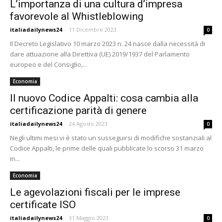
L’importanza di una cultura d’impresa
favorevole al Whistleblowing
italiadailynews24
-
11 Dicembre 2023
0
Il Decreto Legislativo 10 marzo 2023 n. 24 nasce dalla necessità di
dare attuazione alla Direttiva (UE) 2019/1937 del Parlamento
europeo e del Consiglio,...
Economia
Il nuovo Codice Appalti: cosa cambia alla
certificazione parità di genere
italiadailynews24
-
24 Agosto 2023
0
Negli ultimi mesi vi è stato un susseguirsi di modifiche sostanziali al
Codice Appalti, le prime delle quali pubblicate lo scorso 31 marzo
in...
Economia
Le agevolazioni fiscali per le imprese
certificate ISO
italiadailynews24
-
31 Maggio 2023
0