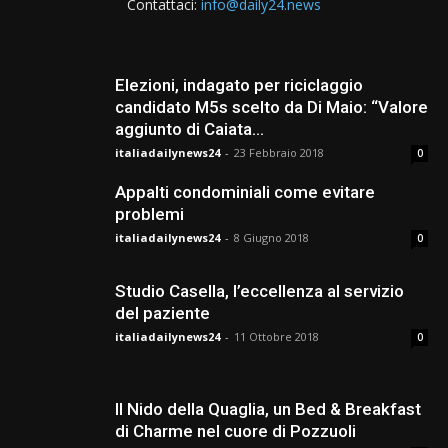
Contattaci:
info@daily24.news
Elezioni, indagato per riciclaggio
candidato M5s scelto da Di Maio: “Valore
aggiunto di Caiata...
italiadailynews24
-
23 Febbraio 2018
0
Appalti condominiali come evitare
problemi
italiadailynews24
-
8 Giugno 2018
0
Studio Casella, l’eccellenza al servizio
del paziente
italiadailynews24
-
11 Ottobre 2018
0
Il Nido della Quaglia, un Bed & Breakfast
di Charme nel cuore di Pozzuoli