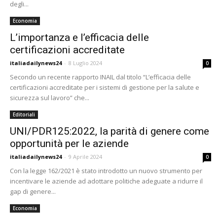
degli...
Economia
L’importanza e l’efficacia delle
certificazioni accreditate
italiadailynews24
-
8 Luglio 2024
0
Secondo un recente rapporto INAIL dal titolo “L’efficacia delle
certificazioni accreditate per i sistemi di gestione per la salute e
sicurezza sul lavoro” che...
Editoriali
UNI/PDR125:2022, la parità di genere come
opportunità per le aziende
italiadailynews24
-
9 Aprile 2024
0
Con la legge 162/2021 è stato introdotto un nuovo strumento per
incentivare le aziende ad adottare politiche adeguate a ridurre il
gap di genere...
Economia